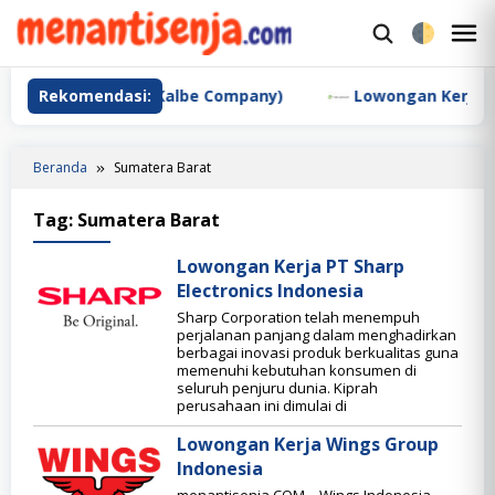
Loncat
ke
M
konten
M
edic Global (a Kalbe Company)
Rekomendasi:
Lowongan Kerja PT Tu
Beranda
Sumatera Barat
Tag:
Sumatera Barat
Lowongan Kerja PT Sharp
Electronics Indonesia
Sharp Corporation telah menempuh
perjalanan panjang dalam menghadirkan
berbagai inovasi produk berkualitas guna
memenuhi kebutuhan konsumen di
seluruh penjuru dunia. Kiprah
perusahaan ini dimulai di
Lowongan Kerja Wings Group
Indonesia