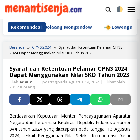
Loncat
ke
M
konten
M
T J Resources Bolaang Mongondow
Rekomendasi:
Lowongan Kerja PT
Beranda
CPNS 2024
Syarat dan Ketentuan Pelamar CPNS
2024 Dapat Menggunakan Nilai SKD Tahun 2023
Syarat dan Ketentuan Pelamar CPNS 2024
Dapat Menggunakan Nilai SKD Tahun 2023
Oleh
admin
Diposting pada
Agustus 19, 2024
|
Dilihat oleh
201.2 K orang
Berdasarkan Keputusan Menteri Pendayagunaan Aparatur
Negara dan Reformasi Birokrasi Republik Indonesia nomor
344 tahun 2024 yang ditetapkan pada tanggal 13 Agustus
2024, terkait Penggunaan Nilai Seleksi Kompetensi Dasar