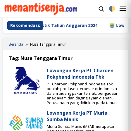
Loncat
ke
M
konten
M
poran dan Statistik Tahun Anggaran 2024
Rekomendasi:
Lowongan K
Beranda
Nusa Tenggara Timur
Tag:
Nusa Tenggara Timur
Lowongan Kerja PT Charoen
Pokphand Indonesia Tbk
PT Charoen Pokphand Indonesia Tbk
adalah produsen terbesar di Indonesia
dalam bidang pakan ternak, pengadaan
anak ayam dan daging ayam olahan.
Perusahaan yang didirikan pada tahun
Lowongan Kerja PT Muria
Sumba Manis
Muria Sumba Manis (MSM) merupakan