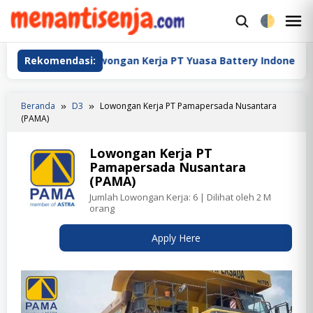
Loncat
ke
M
konten
M
Rekomendasi:
Lowongan Kerja PT Yuasa Battery Indonesia
L
Beranda
D3
Lowongan Kerja PT Pamapersada Nusantara
(PAMA)
Lowongan Kerja PT
Pamapersada Nusantara
(PAMA)
Jumlah Lowongan Kerja:
6
| Dilihat oleh 2 M
orang
Apply Here