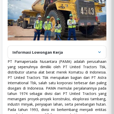
Informasi Lowongan Kerja
PT Pamapersada Nusantara (PAMA) adalah perusahaan
Diposting oleh
:
admin
yang sepenuhnya dimiliki oleh PT United Tractors Tbk,
Tanggal publikasi
:
Desember 19, 2024
distributor utama alat berat merek Komatsu di Indonesia.
PT United Tractors Tbk merupakan bagian dari PT Astra
D3
,
Ekonomi dan Bisnis
,
Fresh
Graduate
,
Full Time
,
Komputer dan
International Tbk, salah satu korporasi terbesar dan paling
Teknologi
,
Management Trainee
,
disegani di Indonesia. PAMA memulai perjalanannya pada
Kategori
:
Matematika & IPA (MIPA)
,
Mining
,
tahun 1974 sebagai divisi dari PT United Tractors yang
S1
,
Sastra dan Budaya
,
Sosial dan
D3,
menangani proyek-proyek konstruksi, eksplorasi tambang,
Humaniora
,
SWASTA
,
Teknik
Ekonomi
industri minyak, penyiapan lahan, serta penebangan hutan.
Jakarta
,
Jawa Tengah
,
Kalimantan
dan
Pada tahun 1993, divisi ini berkembang menjadi entitas
Barat
,
Kalimantan Selatan
,
Bisnis,
Lokasi
:
Kalimantan Tengah
,
Kalimantan