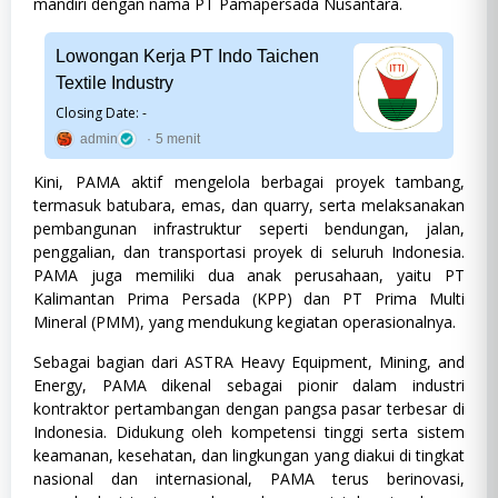
mandiri dengan nama PT Pamapersada Nusantara.
Fresh
Timur
,
Kalimantan Utara
,
Sumatera
Graduate,
Selatan
Full
Lowongan Kerja PT Indo Taichen
Time,
Jenis Pekerjaan
:
Full Time
Komputer
Textile Industry
dan
Pendidikan
:
D3, D4/S1
Teknologi,
Closing Date: -
Pengalaman
:
0 - 2 Tahun
Management
admin
5 menit
Trainee,
Matematika
Kini, PAMA aktif mengelola berbagai proyek tambang,
&
IPA
termasuk batubara, emas, dan quarry, serta melaksanakan
(MIPA),
pembangunan infrastruktur seperti bendungan, jalan,
Mining,
penggalian, dan transportasi proyek di seluruh Indonesia.
S1,
Sastra
PAMA juga memiliki dua anak perusahaan, yaitu PT
dan
Kalimantan Prima Persada (KPP) dan PT Prima Multi
Budaya,
Mineral (PMM), yang mendukung kegiatan operasionalnya.
Sosial
dan
Humaniora,
Sebagai bagian dari ASTRA Heavy Equipment, Mining, and
SWASTA,
Energy, PAMA dikenal sebagai pionir dalam industri
Teknik
kontraktor pertambangan dengan pangsa pasar terbesar di
Indonesia. Didukung oleh kompetensi tinggi serta sistem
keamanan, kesehatan, dan lingkungan yang diakui di tingkat
nasional dan internasional, PAMA terus berinovasi,