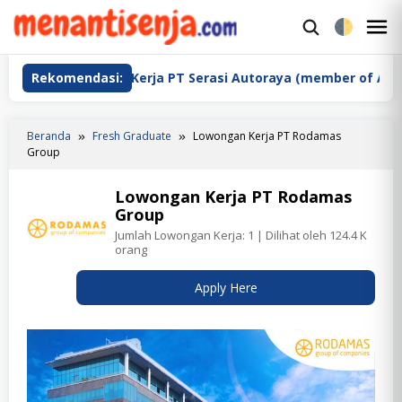
Loncat
ke
M
konten
M
Lowongan Kerja PT Serasi Autoraya (member of ASTRA)
Rekomendasi:
Beranda
Fresh Graduate
Lowongan Kerja PT Rodamas
Group
Lowongan Kerja PT Rodamas
Group
Jumlah Lowongan Kerja:
1
| Dilihat oleh 124.4 K
orang
Apply Here