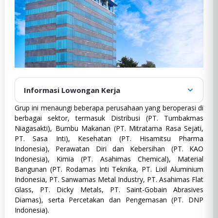
Informasi Lowongan Kerja
Grup ini menaungi beberapa perusahaan yang beroperasi di
Diposting oleh
:
admin
berbagai sektor, termasuk Distribusi (PT. Tumbakmas
Tanggal publikasi
:
Oktober 22, 2024
Niagasakti), Bumbu Makanan (PT. Mitratama Rasa Sejati,
PT. Sasa Inti), Kesehatan (PT. Hisamitsu Pharma
Fresh Graduate
,
Full Time
,
Kategori
:
Management Trainee
,
S1
,
Semua
Indonesia), Perawatan Diri dan Kebersihan (PT. KAO
Fresh
Jurusan
,
SWASTA
Indonesia), Kimia (PT. Asahimas Chemical), Material
Graduate,
Bangunan (PT. Rodamas Inti Teknika, PT. Lixil Aluminium
Lokasi
:
Seluruh Indonesia
Full
Time,
Indonesia, PT. Sanwamas Metal Industry, PT. Asahimas Flat
Jenis Pekerjaan
:
Full Time
Management
Glass, PT. Dicky Metals, PT. Saint-Gobain Abrasives
Trainee,
Pendidikan
:
S1
Diamas), serta Percetakan dan Pengemasan (PT. DNP
S1,
Pengalaman
:
0 - 2 Tahun
Indonesia).
Semua
Jurusan,