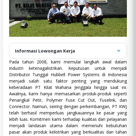
Informasi Lowongan Kerja
Pada tahun 2008, kami memulai langkah awal dalam
Diposting oleh
:
admin
industri ketenagalistrikan. Keputusan untuk menjadi
Tanggal publikasi
:
Oktober 13, 2024
Distributor Tunggal Hubbell Power Systems di Indonesia
menjadi salah satu faktor penting yang mendukung
D3
,
Fresh Graduate
,
Full Time
,
Kategori
:
D3,
Semua Jurusan
,
SWASTA
keberadaan PT Kilat Wahana Jenggala hingga saat ini.
Fresh
Awalnya, kami hanya memasarkan produk-produk seperti
Lokasi
:
Jawa Barat
Graduate,
Penangkal Petir, Polymer Fuse Cut Out, Fuselink, dan
Full
Jenis Pekerjaan
:
Full Time
Time,
Connector. Namun, seiring dengan perkembangan, PT KWJ
Semua
Pendidikan
:
D3
telah berhasil memperluas jangkauannya ke pasar yang
Jurusan,
lebih luas. Komitmen kami terhadap kualitas dan pelayanan
Pengalaman
:
0 - 1 Tahun
SWASTA
menjadi landasan utama dalam memenuhi kebutuhan
pasar akan produk kelistrikan yang berkualitas dan tahan