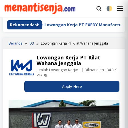
Loncat
ke
M
konten
M
onesia
Rekomendasi:
Lowongan Kerja PT EXEDY Manufacturing Indo
Beranda
D3
Lowongan Kerja PT Kilat Wahana Jenggala
Lowongan Kerja PT Kilat
Wahana Jenggala
Jumlah Lowongan Kerja:
1
| Dilihat oleh 134.3 K
orang
Apply Here