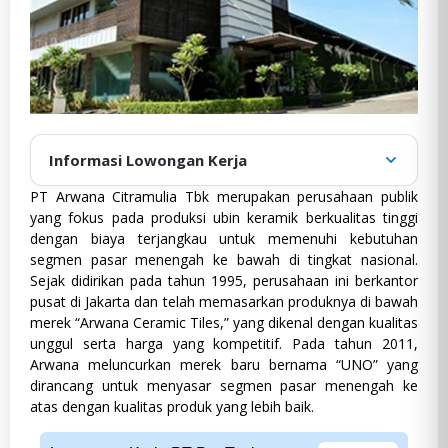
Informasi Lowongan Kerja
PT Arwana Citramulia Tbk merupakan perusahaan publik
Diposting oleh
:
admin
yang fokus pada produksi ubin keramik berkualitas tinggi
Tanggal publikasi
:
Desember 20, 2024
dengan biaya terjangkau untuk memenuhi kebutuhan
segmen pasar menengah ke bawah di tingkat nasional.
D3
,
Ekonomi dan Bisnis
,
Full Time
,
Manufaktur
,
S1
,
Semua Jurusan
,
Sejak didirikan pada tahun 1995, perusahaan ini berkantor
Kategori
:
Sosial dan Humaniora
,
SWASTA
,
pusat di Jakarta dan telah memasarkan produknya di bawah
D3,
Teknik
merek “Arwana Ceramic Tiles,” yang dikenal dengan kualitas
Ekonomi
Lokasi
:
Banten
dan
unggul serta harga yang kompetitif. Pada tahun 2011,
Bisnis,
Arwana meluncurkan merek baru bernama “UNO” yang
Jenis Pekerjaan
:
Full Time
Full
dirancang untuk menyasar segmen pasar menengah ke
Time,
Pendidikan
:
D3, S1
atas dengan kualitas produk yang lebih baik.
Manufaktur,
Pengalaman
:
0 - 3 Tahun
S1,
Semua