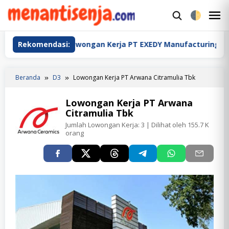
Loncat
ke
M
konten
M
sia
Rekomendasi:
Lowongan Kerja PT EXEDY Manufacturing Indonesi
Beranda
D3
Lowongan Kerja PT Arwana Citramulia Tbk
Lowongan Kerja PT Arwana
Citramulia Tbk
Jumlah Lowongan Kerja:
3
| Dilihat oleh 155.7 K
orang