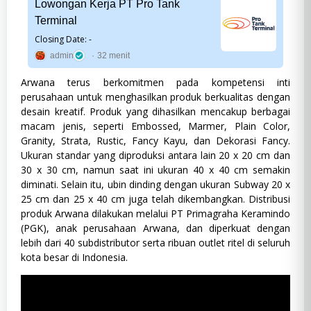
Lowongan Kerja PT Pro Tank
Jurusan,
Sosial
Terminal
dan
Humaniora,
Closing Date: -
SWASTA,
admin
32 menit
Teknik
Arwana terus berkomitmen pada kompetensi inti
perusahaan untuk menghasilkan produk berkualitas dengan
desain kreatif. Produk yang dihasilkan mencakup berbagai
macam jenis, seperti Embossed, Marmer, Plain Color,
Granity, Strata, Rustic, Fancy Kayu, dan Dekorasi Fancy.
Ukuran standar yang diproduksi antara lain 20 x 20 cm dan
30 x 30 cm, namun saat ini ukuran 40 x 40 cm semakin
diminati. Selain itu, ubin dinding dengan ukuran Subway 20 x
25 cm dan 25 x 40 cm juga telah dikembangkan. Distribusi
produk Arwana dilakukan melalui PT Primagraha Keramindo
(PGK), anak perusahaan Arwana, dan diperkuat dengan
lebih dari 40 subdistributor serta ribuan outlet ritel di seluruh
kota besar di Indonesia.